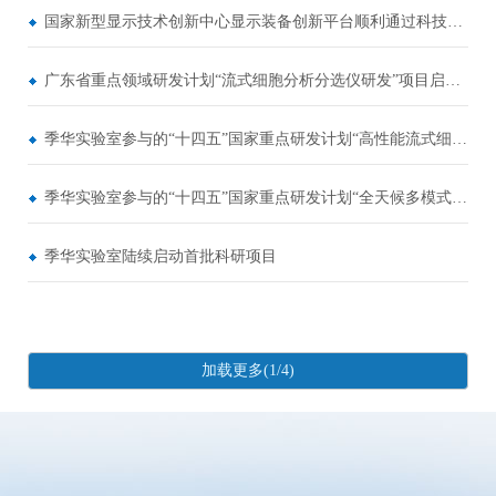
国家新型显示技术创新中心显示装备创新平台顺利通过科技部组织的考察论证
广东省重点领域研发计划“流式细胞分析分选仪研发”项目启动会顺利召开
季华实验室参与的“十四五”国家重点研发计划“高性能流式细胞分选仪”项目启动会顺利召开
季华实验室参与的“十四五”国家重点研发计划“全天候多模式森林火险监测预报与火灾早期精准探测研究”项目启动会顺利召开
季华实验室陆续启动首批科研项目
加载更多(1/4)