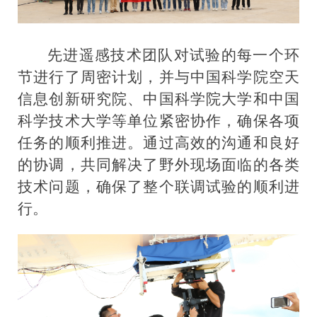
先进遥感技术团队对试验的每一个环
节进行了周密计划，并与中国科学院空天
信息创新研究院、中国科学院大学和中国
科学技术大学等单位紧密协作，确保各项
任务的顺利推进。通过高效的沟通和良好
的协调，共同解决了野外现场面临的各类
技术问题，确保了整个联调试验的顺利进
行。