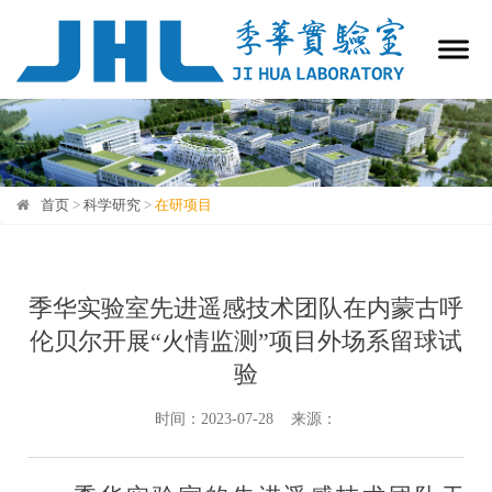
首页
>
科学研究
>
在研项目
在研项目
季华实验室先进遥感技术团队在内蒙古呼
伦贝尔开展“火情监测”项目外场系留球试
验
时间：2023-07-28 来源：