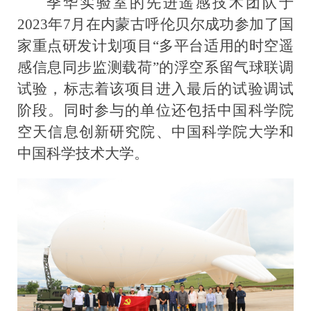
季华实验室的先进遥感技术团队于
2023年7月在内蒙古呼伦贝尔成功参加了国
家重点研发计划项目“多平台适用的时空遥
感信息同步监测载荷”的浮空系留气球联调
试验，标志着该项目进入最后的试验调试
阶段。同时参与的单位还包括中国科学院
空天信息创新研究院、中国科学院大学和
中国科学技术大学。