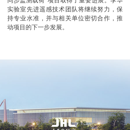
同步监测载荷”项目取得了重要进展。季华
实验室先进遥感技术团队将继续努力，保
持专业水准，并与相关单位密切合作，推
动项目的下一步发展。