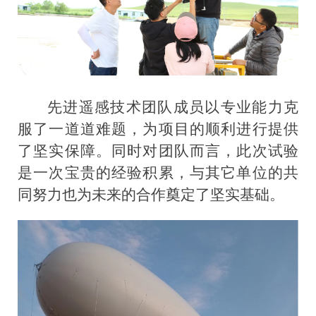
先进遥感技术团队成员以专业能力克
服了一道道难题，为项目的顺利进行提供
了坚实保障。同时对团队而言，此次试验
是一次宝贵的经验积累，与其它单位的共
同努力也为未来的合作奠定了坚实基础。