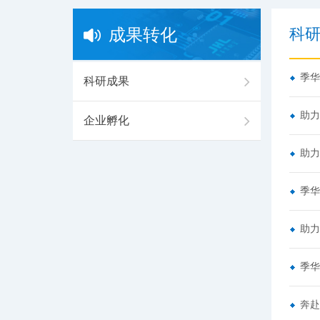
科
成果转化
季华
科研成果
助力
企业孵化
助力
季华
助力
季华
奔赴