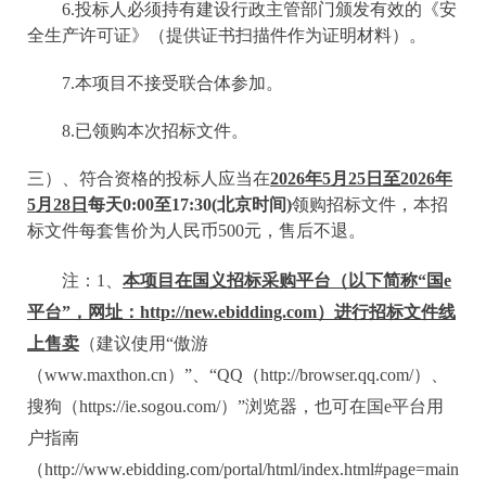
6.投标人必须持有建设行政主管部门颁发有效的《安
全生产许可证》（提供证书扫描件作为证明材料）。
7
.
本项目不接受联合体参加。
8.已领购本次招标文件。
三）、
符合资格的投标人应当在
202
6
年
5
月
25
日至
202
6
年
5
月
28
日
每天
0:00至17:30(北京时间)
领购招标文件，本招
标文件每套售价为人民币
5
00
元，售后不退。
注：
1、
本项目在国义招标采购平台（以下简称
“国e
平台”，网址：
http://new.ebidding.com
）进行招标文件线
上售卖
（建议使用
“傲游
（www.maxthon.cn）”、“QQ（http://browser.qq.com/）、
搜狗（https://ie.sogou.com/）”浏览器，也可在国e平台用
户指南
（http://www.ebidding.com/portal/html/index.html#page=main:u