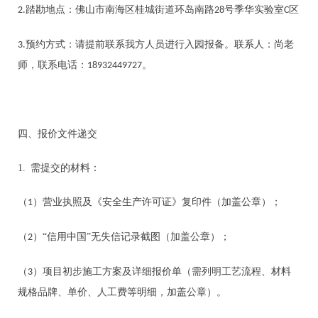
踏勘地点：
佛山市南海区桂城街道环岛南路
号季华实验室
区
2.
28
C
预约方式：请提前联系我方人员进行入园报备。联系人：尚
老
3.
师
，联系电话：
。
18932449727
四、
报价文件递交
1.
需提交的材料：
（
）营业执照及《安全生产许可证》复印件（加盖公章）；
1
（
）“信用中国”无失信记录截图（加盖公章）；
2
（
）项目初步施工方案及详细报价单（需列明工艺流程、材料
3
规格品牌、单价、人工费等明细，加盖公章）。