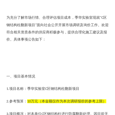
为充分了解市场行情、合理评估项目成本，季华实验室现就
“
区
C
钢结构柱翻新项目”面向社会公开开展市场调研及询价工作。欢迎
符合
相关资质条件
的供应商
积极参与，提供合理化施工建议及报
价。具体事项公告如下：
一、
项目基本情况
项目名称：
季华实验室
区钢结构柱翻新项目
1.
C
参考
预算：
万元
（本金额仅作为本次调研报价的参考上限）
2.
1
0
项目概况：
对本单位
区钢结构柱进行防腐翻新处理。因目前无
3.
C