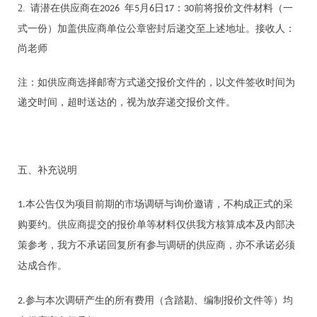
2.
请潜在供应商在
年
月
日
：
前将报价文件材料（一
202
6
5
6
17
3
0
式一份）加盖供应商单位公章密封后递交
至上述
地址
。
接收人
：
尚
老师
注：如供应商选择邮寄方式递交报价文件的，以文件签收时间为
递交时间，超时送达的，视为放弃递交报价文件。
五、
补充说明
本公告仅为项目前期的市场调研与询价邀请，不构成正式的采
1.
购要约。供应商提交的报价单等材料仅供我方核算成本及内部决
策参考，我方不承诺回复所有参与调研的供应商，亦不承诺必须
达成合作。
参与本次调研产生的所有费用（含踏勘、编制报价文件等）均
2.