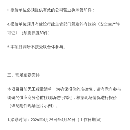
报价单位必须提供有效的公司营业执照复印件
；
3.
报价单位须具有建设行政主管部门颁发的有效的《安全生产许
4.
（须提供复印件）
可证》
；
本项目
调研
不
接受
联合体参
与
。
5.
三、
现场踏勘安排
为确保报价
准确性，请有意向参与
本项目目前无工程量清单，
的
调研的供应商务必前往现场进行踏勘
，
根据现场情况进行报价
（详见附件现场照片示例）。
踏勘时间：
年
月
日至
月
日（工作日期间）
1.
2026
4
29
4
30