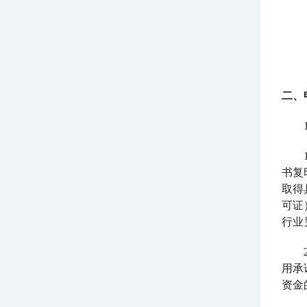
二、
书复
取得
可证
行业
用承
资金