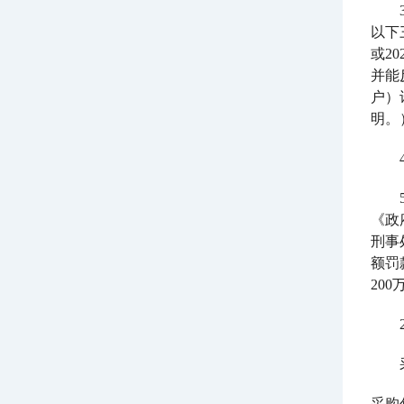
以下
或2
并能
户）
明。
《政
刑事
额罚
20
采购