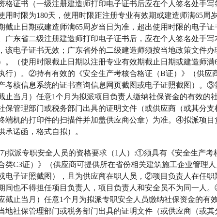
资格证书（一级注册建造师打印电子证书后应在个人签名处手写
使用时限为180天，使用时限距注册专业有效期或建造师满65周
期截止日期或建造师满65周岁当日为准，超出使用时限的电子
。广东省二级注册建造师打印电子证书后，应在个人签名处手写
，该电子证书无效；广东省外的二级建造师须按当地政策文件办
）。（使用时限截止日期以注册专业有效期截止日期或建造师满
执行）。②持有有效的《安全生产考核合格证（B证）》（供应
产考核信息系统的证书查询信息网页截图或电子证照截图）。③
截止当月）任意1个月为拟派项目负责人缴纳社保资金的有效的
社保管理部门或税务部门出具的证明文件（或供应商（或其分支
终端机的打印件的扫描件并加盖供应商公章）为准。④拟派项目
供承诺函，格式自拟）。
(7)拟派专职安全人员的资格要求（1人）:①须具有《安全生产
合类C3证）》（供应商可提供所在省份相关建筑施工企业管理
或电子证照截图），且为供应商在职人员，②项目负责人在任职
期间也不得担任项目负责人，项目负责人和安全员不为同一人。
应截止当月）任意1个月为拟派专职安全人员缴纳社保资金的有
当地社保管理部门或税务部门出具的证明文件（或供应商（或其