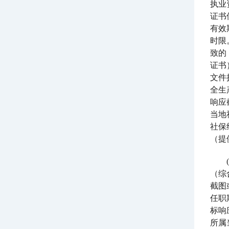
执业
证书
有效
时限
致的
证书
文件
全生
响应
当地
社保
（提
（综
截图
任职
标响
所属