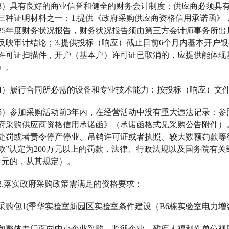
3）具有良好的商业信誉和健全的财务会计制度：供应商必须具
三种证明材料之一：1.提供《政府采购供应商资格信用承诺函》，具
025年度财务状况报告，财务状况报告须由第三方会计师事务所
反映审计结论；3.提供投标（响应）截止日前6个月内基本开户
许可证扫描件，开户（基本户）许可证已取消的，应提供能体现基
）。
4）履行合同所必需的设备和专业技术能力：按投标（响应）文
5）参加采购活动前3年内，在经营活动中没有重大违法记录：
府采购供应商资格信用承诺函》（承诺函格式见采购公告附件）
处罚或者责令停产停业、吊销许可证或者执照、较大数额罚款等行政
款”认定为200万元以上的罚款，法律、行政法规以及国务院有关
0万元的，从其规定）。
2.落实政府采购政策需满足的资格要求：
采购包
1(季华实验室新园区实验室条件建设（B6栋实验室电力增
包整体专门面向中小企业采购，监狱企业、残疾人福利性单位视