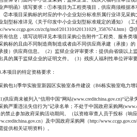
业声明函》填写要求：①本项目为工程类项目，供应商须根据本
。②本项目采购标的对应的中小企业划分标准所属行业详见采购文
业划型标准详见《关于印发中小企业划型标准规定的通知》（工信部
tp://www.ccgp.gov.cn/zcfg/mof/201310/t20131029_
所有信息，填写说明详见本项目采购公告附件“工程类、服务类项
采购标的且由不同制造商制造或者由不同供应商承建（承接）的
承接）供应商信息。（2）监狱企业评审要求：提供由省级以上
出具的属于监狱企业的证明文件。（3）残疾人福利性单位评审
3.本项目的特定资格要求：
采购包
1(季华实验室新园区实验室条件建设（B6栋实验室电力增
(1)供应商未被列入“信用中国”网站(www.creditchina.gov
采购严重违法失信行为”记录名单；不处于中国政府采购网(www.ccg
中的禁止参加政府采购活动期间。（以资格审查人员于投标（响应
w.creditchina.gov.cn）及中国政府采购网（http://www.c
需提供相关证明资料）。