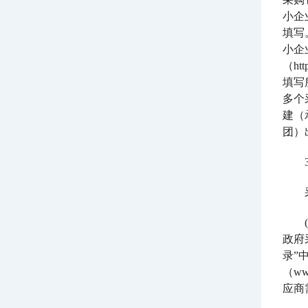
小企
填写
小企
（ht
填写
多个
建（
团）
政府
录”
（ww
应商