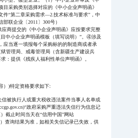
项目采购类别选择对应的《中小企业声明函》
件“第二章采购需求—2.技术标准与要求”，中
联企业〔2011〕300号）
3587674.htm）③供应商提交的《中小企业声明函》应按要求完整
目中小企业声明函模板（填写说明）”。④涉及
，应当逐一填报每个采购标的的制造商或者承
监狱管理局、戒毒管理局（含新疆生产建设兵
要求：提供《残疾人福利性单位声明函》。
容）)特定资格要求如下:
.cn)“记录失信被执行人或重大税收违法案件当事人名单或
p.gov.cn)“政府采购严重违法失信行为信息记
）截止时间当天在“信用中国”网站
cgp.gov.cn/）查询结果为准，如相关失信记录已失效，供