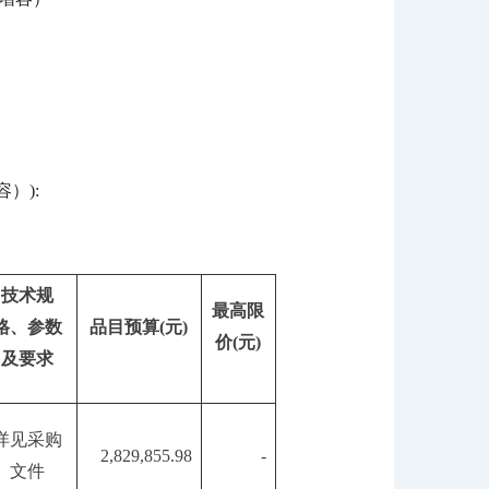
）):
技术规
最高限
格、参数
品目预算
(元)
价
(元)
及要求
详见采购
2,829,855.98
-
文件