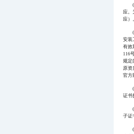
应。
应）
安装
有效
11
规定
原资
官方
证书
子证