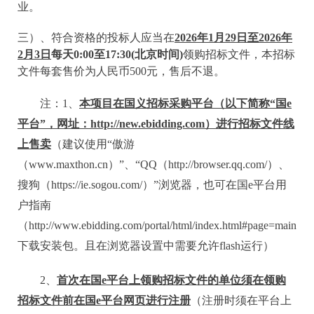
业。
三）、
符合资格的投标人应当在
202
6
年
1
月
29
日至
202
6
年
2
月
3
日
每天
0:00至17:30(北京时间)
领购招标文件，本招标
文件每套售价为人民币
5
00
元，售后不退。
注：
1、
本项目在国义招标采购平台（以下简称
“国e
平台”，网址：
http://new.ebidding.com
）进行招标文件线
上售卖
（建议使用
“傲游
（www.maxthon.cn）”、“QQ（http://browser.qq.com/）、
搜狗（https://ie.sogou.com/）”浏览器，也可在国e平台用
户指南
（http://www.ebidding.com/portal/html/index.html#page=main:u
下载安装包。且在浏览器设置中需要允许flash运行）
2、
首次在国
e平台上领购招标文件的单位须在领购
招标文件前在国e平台网页进行注册
（注册时须在平台上