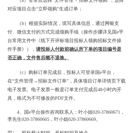
（
a）登录后选择“文件管理”-“招标文件领购”，选择
对应项目点击“立即领购”生成订单；
（
b）根据实际情况，填写具体信息，通过网银支
付、微信支付的方式完成领购手续（操作步骤详见国e平
台常用文件中《线下开评标项目投标人领购招标文件操
作手册》），
请投标人付款前确认所下单的项目编号是
否正确，文件售后概不退换。
（
c）购标订单完成后，投标人可登录国e平台，
在“文件管理→招标文件订单”，具体项目订单详情页下载
电子发票。电子发票一般是订单支付完成后48小时内开
具，格式为不可修改的PDF文件。
4、国e平台操作咨询联系人：叶小姐020-37860671，
李先生020-37860665，叶小姐020-37860669。
四）
、投标截止时间、开标时间及地点