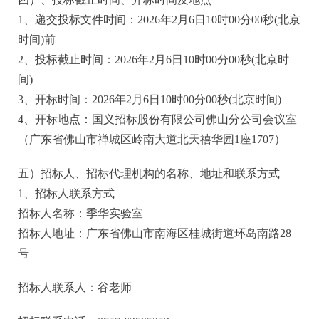
1、递交投标文件时间：
202
6
年
2
月
6
日
1
0
时
00分00秒
(北京
时间)前
2、投标截止时间：
202
6
年
2
月
6
日
1
0
时
00分00秒
(北京时
间)
3、开标时间：
202
6
年
2月6
日
1
0
时
00分00秒
(北京时间)
4、开标地点：国义招标股份有限公司佛山分公司会议室
（广东省佛山市禅城区岭南大道北天禧华园1座1707）
五）
招标人、招标代理机构的名称、地址和联系方式
1、招标人联系方式
招标人名称：
季华实验室
招标人地址：广东省佛山市南海区桂城街道环岛南路
28
号
招标人联系人：
谷老师