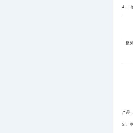
4．
极
产品
5．