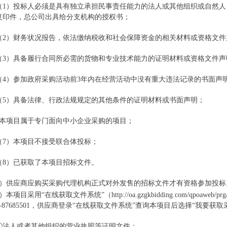
（
1）
投标人必须是具有独立承担民事责任能力的法人或其他组织或自然人
复印件，总公司出具给分支机构的授权书
；
（
2）财务状况报告，依法缴纳税收和社会保障资金的相关材料或资格文件
（
3）具备履
行合同所必需的货物和专业技术能力的证明材料或资格文件声
（
4）参加政府采购活动前3年内在经营活动中没有重大违法记录的书面声
（
5）具备法律、行政法规规定的其他条件的证明材料或书面声明；
）本项目属于专门面向中小企业采购的项目；
（
7
）本项目不接受联合体投标；
（
8
）已获取了本项目招标文件。
1）供应商应购买采购代理机构正式对外发售的招标文件才有资格参加投标
2）本项目采用“在线获取文件系统”（
http://oa.gzgkbidding.com/qpoaweb/prg/
20-87685501，供应商登录“在线获取文件系统”查询本项目后选择“我
①法人或者其他组织的营业执照等证明文件
；