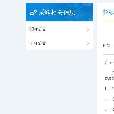
招
采购相关信息
招标公告
中标公告
时间：2
各（
秒激
1．
2．
3．