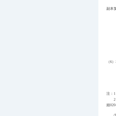
副本
（
6
注：
姐
0