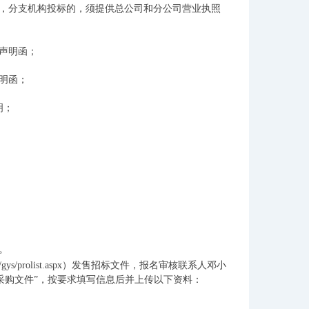
，分支机构投标的，须提供总公司和分公司营业执照
声明函；
明函；
明；
。
gys/prolist.aspx
）发售招标文件，报名审核联系人邓小
要获取采购文件”，按要求填写信息后并上传以下资料：