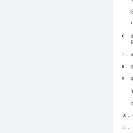
6．
7．
8．
9．
10．
11．