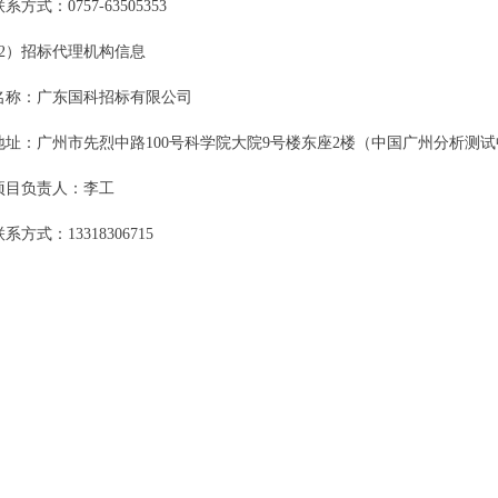
联系方式：
0757-63505353
2）招标代理机构信息
名称：广东国科招标有限公司
地址：广州市先烈中路
100号科学院大院9号楼东座2楼
（中国广州分析测试
项目负责人：
李工
联系方式：
13318306715