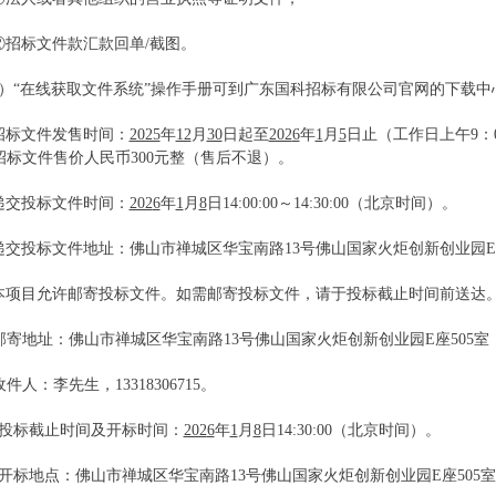
②
招标文件
款汇款回单
/截图。
3）“在线获取文件系统”操作手册可到
广东国科招标有限公司官网的下载中
招标文件发售时间：
2025
年
12
月
30
日起至
202
6
年
1
月
5
日止（工作日上午
9：
招标文件售价人民币300元整（售后不退）。
递交投标文件时间：
202
6
年
1
月
8
日
14:
0
0:00～1
4
:
3
0:00（北京时间）。
递交投标文件地址：佛山市禅城区华宝南路
13号佛山国家火炬创新创业园E
本项目允许邮寄投标文件。如需邮寄投标文件，请于投标截止时间前送达
邮寄地址：佛山市禅城区华宝南路
13号佛山国家火炬创新创业园E座505室
收件人：李先生，
13318306715。
投标截止时间及开标时间：
202
6
年
1
月
8
日
1
4
:
3
0:00（北京时间）。
开标地点：佛山市禅城区华宝南路
13号佛山国家火炬创新创业园E座505室